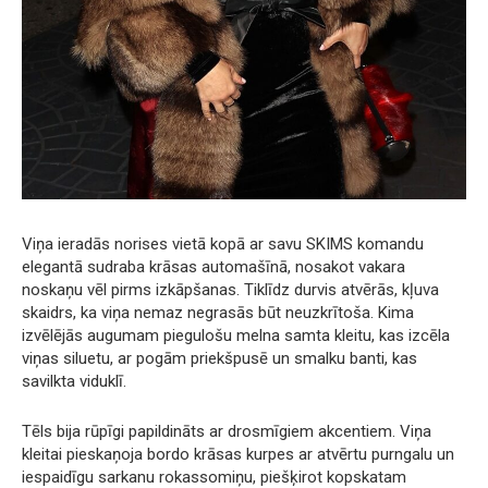
Viņa ieradās norises vietā kopā ar savu SKIMS komandu
elegantā sudraba krāsas automašīnā, nosakot vakara
noskaņu vēl pirms izkāpšanas. Tiklīdz durvis atvērās, kļuva
skaidrs, ka viņa nemaz negrasās būt neuzkrītoša. Kima
izvēlējās augumam piegulošu melna samta kleitu, kas izcēla
viņas siluetu, ar pogām priekšpusē un smalku banti, kas
savilkta viduklī.
Tēls bija rūpīgi papildināts ar drosmīgiem akcentiem. Viņa
kleitai pieskaņoja bordo krāsas kurpes ar atvērtu purngalu un
iespaidīgu sarkanu rokassomiņu, piešķirot kopskatam