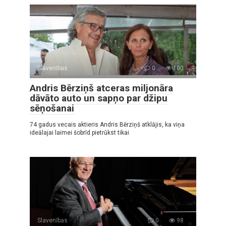
Slavenības
0
100
Andris Bērziņš atceras miljonāra
dāvāto auto un sapņo par džipu
sēņošanai
74 gadus vecais aktieris Andris Bērziņš atklājis, ka viņa
ideālajai laimei šobrīd pietrūkst tikai
Slavenības
0
98