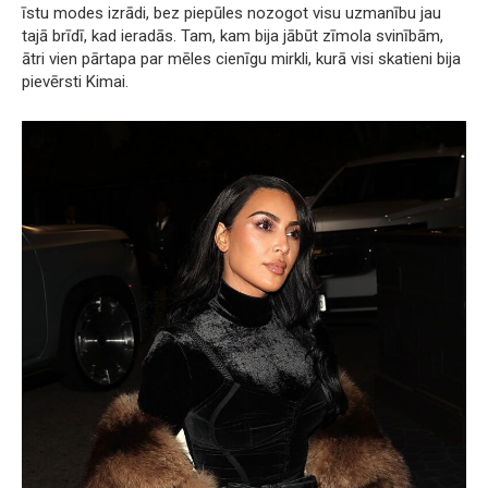
īstu modes izrādi, bez piepūles nozogot visu uzmanību jau
tajā brīdī, kad ieradās. Tam, kam bija jābūt zīmola svinībām,
ātri vien pārtapa par mēles cienīgu mirkli, kurā visi skatieni bija
pievērsti Kimai.