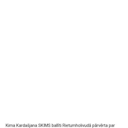
Kima Kardašjana SKIMS ballīti Rietumholivudā pārvērta par