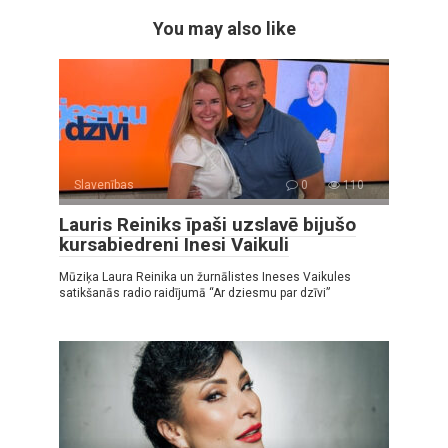
You may also like
Slavenības
0
110
Lauris Reiniks īpaši uzslavē bijušo
kursabiedreni Inesi Vaikuli
Mūziķa Laura Reinika un žurnālistes Ineses Vaikules
satikšanās radio raidījumā “Ar dziesmu par dzīvi”