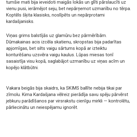
tumšie mati bija ieveidoti maigās lokās un glīti pārslaucīti uz
vienu pusi, ierāmējot seju, bet nepārņemot uzmanību no tērpa.
Koptēls šķita klasisks, noslīpēts un nepārprotami
kardašjanisks.
Viņas grims balstījās uz glamūru bez pārmērībām.
Dūmakainas acis izcēla skatienu, skropstas bija padarītas
apjomīgas, bet silts vaigu sārtums kopā ar izteiktu
konturēšanu uzsvēra vaigu kaulus. Lūpas miesas tonī
sasaistīja visu kopā, saglabājot uzmanību uz viņas acīm un
kopējo klātbūtni.
Vakara beigās bija skaidrs, ka SKIMS ballīte nebija tikai par
zīmolu. Kima Kardašjana vēlreiz pierādīja savu spēju pārvērst
jebkuru parādīšanos par virsrakstu cienīgu mirkli — kontrolētu,
pārliecinātu un neiespējamu ignorēt.