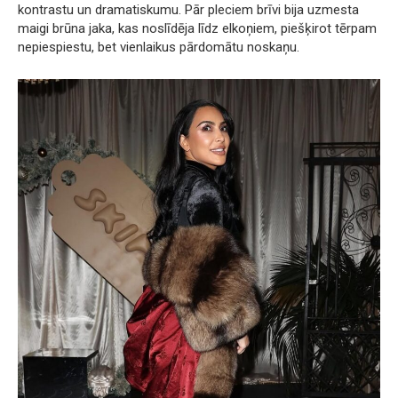
kontrastu un dramatiskumu. Pār pleciem brīvi bija uzmesta
maigi brūna jaka, kas noslīdēja līdz elkoņiem, piešķirot tērpam
nepiespiestu, bet vienlaikus pārdomātu noskaņu.