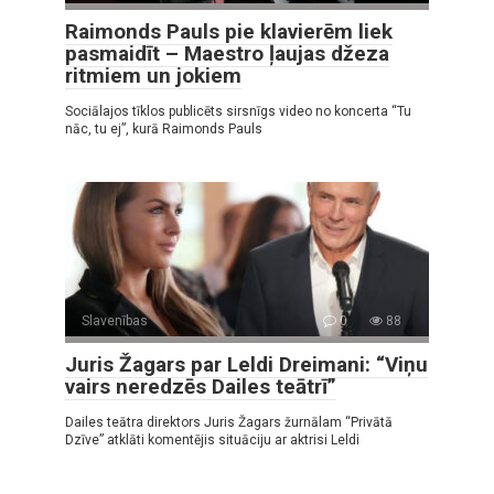
Raimonds Pauls pie klavierēm liek
pasmaidīt – Maestro ļaujas džeza
ritmiem un jokiem
Sociālajos tīklos publicēts sirsnīgs video no koncerta “Tu
nāc, tu ej”, kurā Raimonds Pauls
Slavenības
0
88
Juris Žagars par Leldi Dreimani: “Viņu
vairs neredzēs Dailes teātrī”
Dailes teātra direktors Juris Žagars žurnālam “Privātā
Dzīve” atklāti komentējis situāciju ar aktrisi Leldi