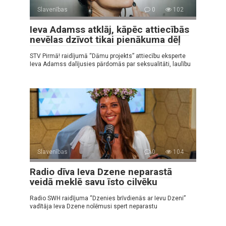
Slavenības
0
102
Ieva Adamss atklāj, kāpēc attiecībās
nevēlas dzīvot tikai pienākuma dēļ
STV Pirmā! raidījumā “Dāmu projekts” attiecību eksperte
Ieva Adamss dalījusies pārdomās par seksualitāti, laulību
Slavenības
0
104
Radio dīva Ieva Dzene neparastā
veidā meklē savu īsto cilvēku
Radio SWH raidījuma “Dzenies brīvdienās ar Ievu Dzeni”
vadītāja Ieva Dzene nolēmusi spert neparastu