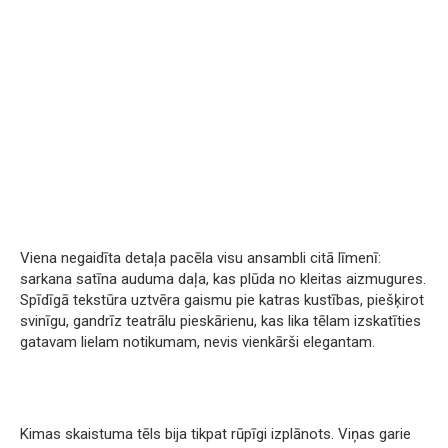
Viena negaidīta detaļa pacēla visu ansambli citā līmenī:
sarkana satīna auduma daļa, kas plūda no kleitas aizmugures.
Spīdīgā tekstūra uztvēra gaismu pie katras kustības, piešķirot
svinīgu, gandrīz teatrālu pieskārienu, kas lika tēlam izskatīties
gatavam lielam notikumam, nevis vienkārši elegantam.
Kimas skaistuma tēls bija tikpat rūpīgi izplānots. Viņas garie